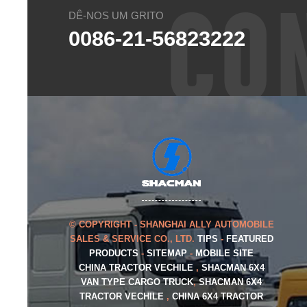
CO
DÊ-NOS UM GRITO
0086-21-56823222
© COPYRIGHT - SHANGHAI ALLY AUTOMOBILE
SALES & SERVICE CO., LTD.
TIPS
-
FEATURED
PRODUCTS
-
SITEMAP
-
MOBILE SITE
CHINA TRACTOR VECHILE
,
SHACMAN 6X4
VAN TYPE CARGO TRUCK
,
SHACMAN 6X4
TRACTOR VECHILE
,
CHINA 6X4 TRACTOR