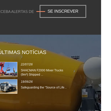
SE INSCREVER
CEBA ALERTAS DE
ÚLTIMAS NOTÍCIAS
22/07/26
0
SHACMAN F2000 Mixer Trucks
S
(9m³) Shipped ...
I
18/06/26
Safeguarding the “Source of Life...
2
S