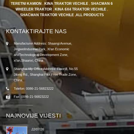
TERETNI KAMION
,
KINA TRAKTOR VECHILE
,
SHACMAN 6
WHEELER TRAKTOR
,
KINA 6X4 TRAKTOR VECHILE
,
SHACMAN TRAKTOR VECHILE
,
ALL PRODUCTS
KONTAKTIRAJTE NAS
Manufacturer Address: Shaangi Avenue,
JingweiIndustrial Park, Xi'an Economic
andTechnological Development Zone,
xi'an,Shaanxi, China
Shanghai Ally Office Address: Floor 8, No.55
Jilong Rd., Shanghai Pilot Free Trade Zone,
China.
Telefon: 0086-21-56823222
Fax: 0086-21-56823222
NAJNOVIJE VIJESTI
22/07/26